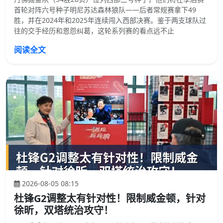
首轮对阵六号种子明尼苏达森林狼队——后者常规赛拿下49
胜，并在2024年和2025年连续闯入西部决赛。鉴于两支球队过
往的交手经历和恩怨纠葛，这轮系列赛的看点远不止
阅读全文
2026-08-05 08:15
杜锋G2调整太有针对性！限制威金顿，针对
徐昕，双塔统治攻守！