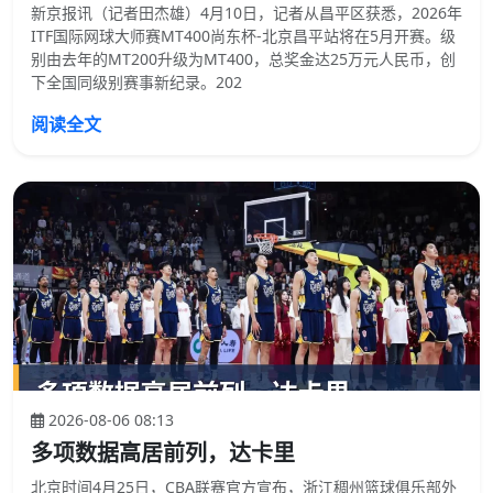
新京报讯（记者田杰雄）4月10日，记者从昌平区获悉，2026年
ITF国际网球大师赛MT400尚东杯-北京昌平站将在5月开赛。级
别由去年的MT200升级为MT400，总奖金达25万元人民币，创
下全国同级别赛事新纪录。202
阅读全文
2026-08-06 08:13
多项数据高居前列，达卡里
北京时间4月25日，CBA联赛官方宣布，浙江稠州篮球俱乐部外