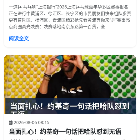
一道乒 乓乓响“上海银行”2026上海乒乓球嘉年华多区赛事报名
正在进行中黄浦区、徐汇区、长宁区的市民朋友们快来组队参赛
更有普陀区、杨浦区、青浦区精彩抢先看黄浦等你来“乒”赛事亮
点商圈高光决赛：决赛落地南京东路第一百货，全
阅读全文
2026-08-06 08:15
当面扎心！约基奇一句话把哈队怼到无语