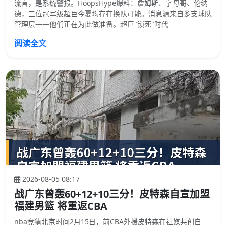
流言，是系统警报。HoopsHype爆料：詹姆斯、字母哥、伦纳
德，三位冠军级超巨今夏均存在换队可能。消息源来自多支球队
管理层——他们正在为此做准备。超巨"锁死"时代
阅读全文
2026-08-05 08:17
战广东曾轰60+12+10三分！皮特森自宣加盟
福建男篮 将重返CBA
nba竞猜北京时间2月15日，前CBA外援皮特森在社媒共创自