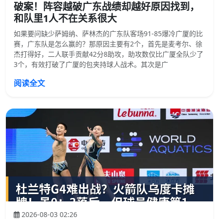
破案！阵容越破广东战绩却越好原因找到，
和队里1人不在关系很大
如果要问缺少萨姆纳、萨林杰的广东队客场91-85爆冷广厦的比
赛，广东队是怎么赢的？那原因主要有2个，首先是麦考尔、徐
杰打得好，二人联手贡献42分8助攻，助攻数仅比广厦全队少了
3个，有效打破了广厦的包夹持球人战术。其次是广
阅读全文
2026-08-03 02:26