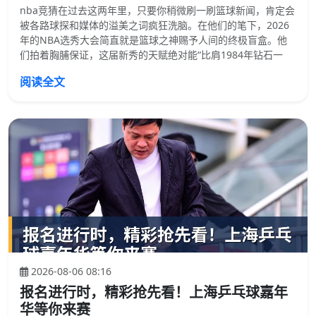
nba竞猜在过去这两年里，只要你稍微刷一刷篮球新闻，肯定会
被各路球探和媒体的溢美之词疯狂洗脑。在他们的笔下，2026
年的NBA选秀大会简直就是篮球之神赐予人间的终极盲盒。他
们拍着胸脯保证，这届新秀的天赋绝对能“比肩1984年钻石一
阅读全文
2026-08-06 08:16
报名进行时，精彩抢先看！上海乒乓球嘉年
华等你来赛