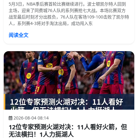
5月3日，NBA季后赛首轮比赛继续进行。波士顿凯尔特人回到
主场，迎来了同费城76人队的系列赛抢七大战。本场比赛双方
战至最后时刻才分出胜负，76人队在客场109-100击败了凯尔特
人，系列赛4-3将对手淘汰出局，成功闯入东
阅读全文
2026-08-04 08:14
12位专家预测火湖对决：11人看好火箭，但
无法横扫！1人力挺湖人