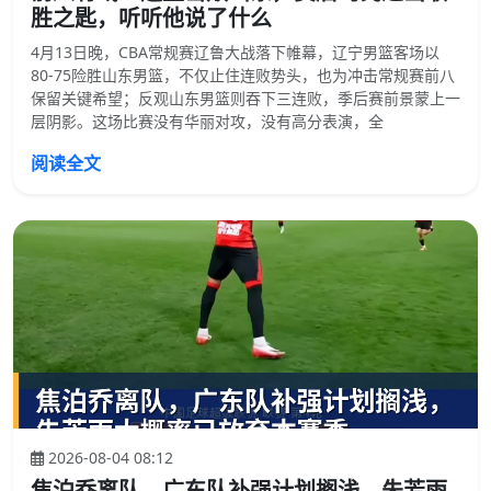
胜之匙，听听他说了什么
4月13日晚，CBA常规赛辽鲁大战落下帷幕，辽宁男篮客场以
80-75险胜山东男篮，不仅止住连败势头，也为冲击常规赛前八
保留关键希望；反观山东男篮则吞下三连败，季后赛前景蒙上一
层阴影。这场比赛没有华丽对攻，没有高分表演，全
阅读全文
2026-08-04 08:12
焦泊乔离队，广东队补强计划搁浅，朱芳雨