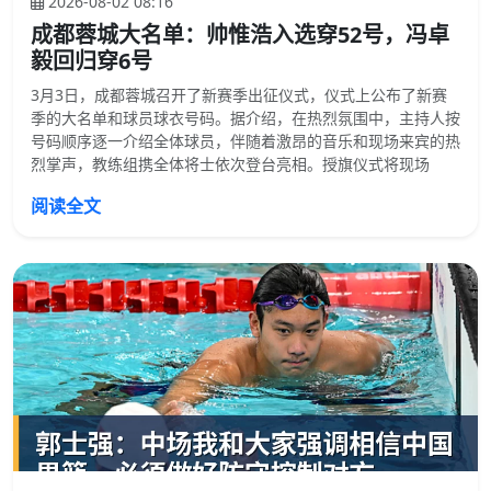
2026-08-02 08:16
成都蓉城大名单：帅惟浩入选穿52号，冯卓
毅回归穿6号
3月3日，成都蓉城召开了新赛季出征仪式，仪式上公布了新赛
季的大名单和球员球衣号码。据介绍，在热烈氛围中，主持人按
号码顺序逐一介绍全体球员，伴随着激昂的音乐和现场来宾的热
烈掌声，教练组携全体将士依次登台亮相。授旗仪式将现场
阅读全文