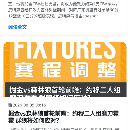
宣，他将加盟CBA福建男篮，将成为他效力的第4支CBA球队。
皮特森曾经在效力吉林男篮期间，对阵广东男篮有过单场60分
12篮板10三分的超级表现。皮特森与博主cbaspor
阅读全文
2026-08-05 08:16
掘金vs森林狼首轮前瞻：约穆二人组磨刀霍
霍 群狼将如何应对？
丹佛掘金队（54胜28负）位列西部三号种子，他们将在季后赛