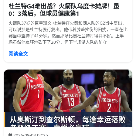
杜兰特G4难出战？火箭队乌度卡摊牌！虽
0：3落后，但球员健康第1
火箭队37岁的巨星凯文·杜兰特在火箭和湖人队的G2当中复出，
可以说那是杜兰特强行复出。他带着膝盖挫伤的困扰，一直在比
赛当中坚持了41分钟。然而那场比赛杜兰特打得并不好。上半
场虽然他疯狂地砍下了20分，但下半场湖人队的防守
阅读全文
2026-08-03 02:25