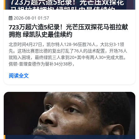
2026-08-01 01:57
723万超六造5纪录！光芒压双探花马祖拉献
拥抱 绿凯队史最佳续约
北京时间4月27日，凯尔特人128-96狂胜76人，大比分3-1领
先。这场比赛恩比德的复出打乱了76人的战术配置，开场76人
就陷入困境，最终绿凯三人拿到20+其中有两人30+完成大胜。
佩顿-普理查德作为替补34分38秒，
阅读全文