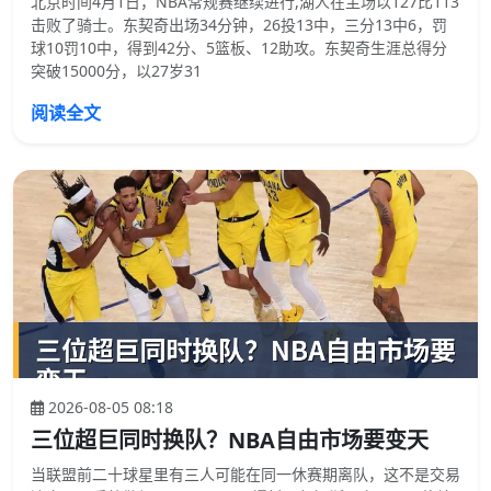
北京时间4月1日，NBA常规赛继续进行,湖人在主场以127比113
击败了骑士。东契奇出场34分钟，26投13中，三分13中6，罚
球10罚10中，得到42分、5篮板、12助攻。东契奇生涯总得分
突破15000分，以27岁31
阅读全文
2026-08-05 08:18
三位超巨同时换队？NBA自由市场要变天
当联盟前二十球星里有三人可能在同一休赛期离队，这不是交易