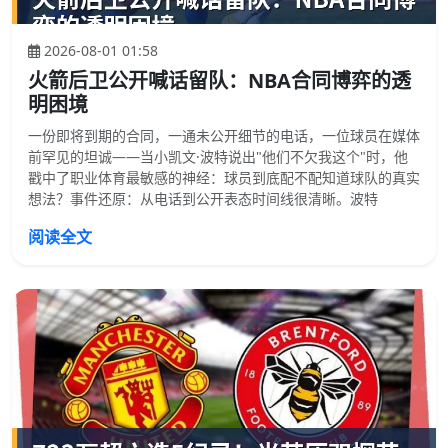
2026-08-01 01:58
火箭后卫公开喊话留队：NBA合同博弈的透
明困境
一份即将到期的合同，一通未公开细节的电话，一位球员在媒体
前罕见的坦诚——当小凯文·波特说出"他们不欠我这个"时，他
戳中了职业体育最敏感的神经：球员到底配不配知道球队的真实
想法？事件还原：从电话到公开表态时间线很清晰。波特
阅读全文