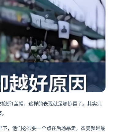
板2抢断1盖帽，这样的表现就足够惊喜了。其实只
整。
况下，他们必须要一个点在后场暴走，杰曼就是最