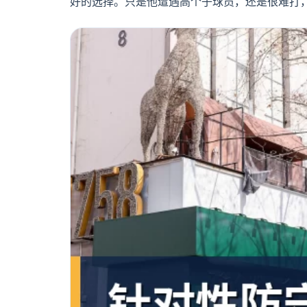
好的选择。只是他遭遇高个子球员，还是很难打