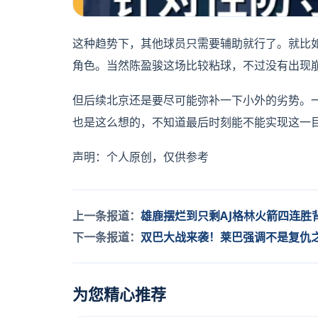
这种趋势下，其他球员只需要辅助就行了。就比
角色。当然陈盈骏这场比较粘球，不过没有出现崩
但后续北京还是要尽可能弥补一下小外的劣势。
也是这么想的，不知道最后时刻能不能实现这一
声明：个人原创，仅供参考
上一条报道：
雄鹿摆烂到只剩AJ格林火箭四连胜
下一条报道：
双巴大战来袭！莱巴强调不是复仇
为您精心推荐