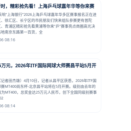
行时，精彩抢先看！上海乒乓球嘉年华等你来赛
乓响“上海银行”2026上海乒乓球嘉年华多区赛事报名正在进
区、徐汇区、长宁区的市民朋友们快来组队参赛更有普陀
区、青浦区精彩抢先看黄浦等你来“乒”赛事亮点商圈高光决
落地南京东路第一百货，全
06 08:16
5万元，2026年ITF国际网球大师赛昌平站5月开
记者田杰雄）4月10日，记者从昌平区获悉，2026年ITF国
赛MT400尚东杯-北京昌平站将在5月开赛。级别由去年的
升级为MT400，总奖金达25万元人民币，创下全国同级别赛事
02
06 08:14