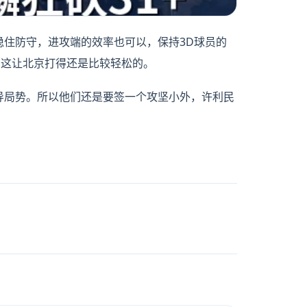
住防守，进攻端的效率也可以，保持3D球员的
，这让北京打得还是比较轻松的。
导局势。所以他们还是要签一个攻坚小外，许利民