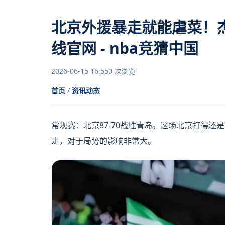
北京外援暴走就能虐菜！杰
线官网 - nba竞猜中国
2026-06-15 16:55
0 次浏览
首页
/
资讯动态
常规赛：北京87-70战胜青岛。这场北京打得
走，对于局势的影响非常大。