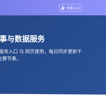
注册入口
赛事与数据服务
服务入口
与
网页使用
，每日同步更新千
比赛节奏。