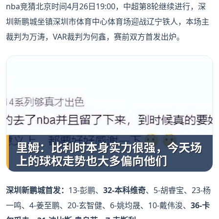
nba竞猜北京时间4月26日19:00，中超第8轮继续进行，深
圳新鹏城坐镇深圳市体育中心体育场迎战辽宁铁人，本场主
裁判为万涛，VAR裁判为何鑫，赛前双方首发出炉。
深圳新鹏城首发：
13-彭鹏、
32-本科维奇
、5-胡睿宝、23-杨
一鸣、4-姜至鹏、20-玄智健、6-姚均晟、10-戴伟浚、
36-卡