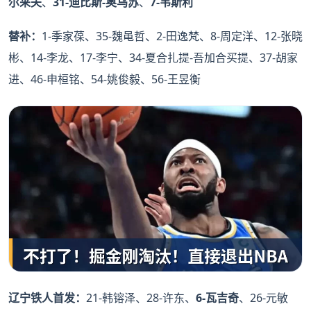
尔采夫
、
31-迪比斯-奥乌苏
、
7-韦斯利
替补：
1-季家葆、35-魏黾哲、2-田逸梵、8-周定洋、12-张晓
彬、14-李龙、17-李宁、34-夏合扎提-吾加合买提、37-胡家
进、46-申桓铭、54-姚俊毅、56-王昱衡
辽宁铁人首发：
21-韩镕泽、28-许东、
6-瓦吉奇
、26-元敏