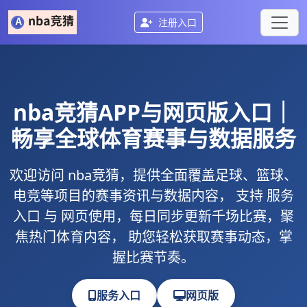
注册入口
nba竞猜
APP与网页版入口｜
畅享全球体育赛事与数据服务
欢迎访问
nba竞猜
，提供全面覆盖足球、篮球、
电竞等项目的赛事资讯与数据内容， 支持
服务
入口
与
网页使用
，每日同步更新千场比赛，聚
焦热门体育内容， 助您轻松获取赛事动态，掌
握比赛节奏。
服务入口
网页版